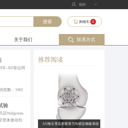
我的
购物车
0
关于我们
联系方式
推荐阅读
药
ITUDE-AD首位阿
浏览数：1902
试验
店Walgreens
g双受体激动剂
AO推出雪花形髌骨万向锁定钢板系统