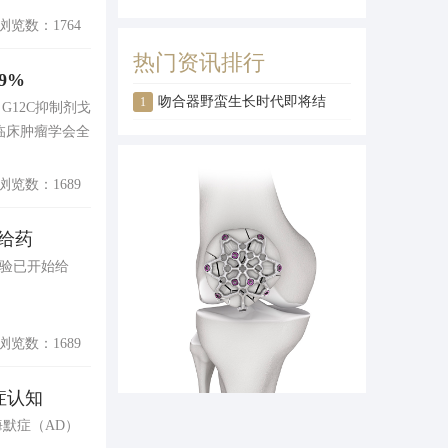
浏览数：1764
热门资讯排行
9%
吻合器野蛮生长时代即将结
1
S G12C抑制剂戈
国临床肿瘤学会全
束，FDA将其列为高风险器械
类别
浏览数：1689
始给药
床试验已开始给
浏览数：1689
默症认知
尔茨海默症（AD）