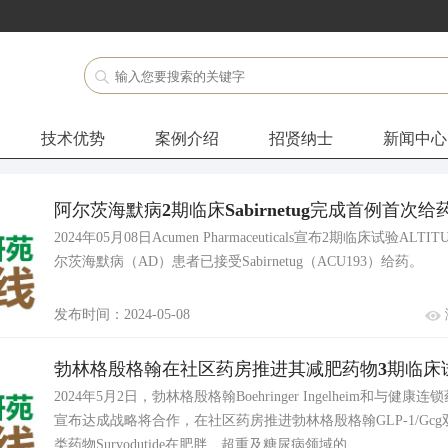
技术优势
案例介绍
招贤纳士
新闻中心
阿尔茨海默病2期临床Sabirnetug完成首例首次给
2024年05月08日Acumen Pharmaceuticals宣布2期临床试验ALT
尔茨海默病（AD）患者已接受Sabirnetug（ACU193）给药。
发布时间：2024-05-08
勃林格殷格翰在社区药房推进其减肥药物3期临床
2024年5月2日，勃林格殷格翰Boehringer Ingelheim和与健康连锁药
宣布达成战略将合作，在社区药房推进勃林格殷格翰GLP-1/Gc
类药物Survodutide在肥胖、超重及糖尿病领域的…